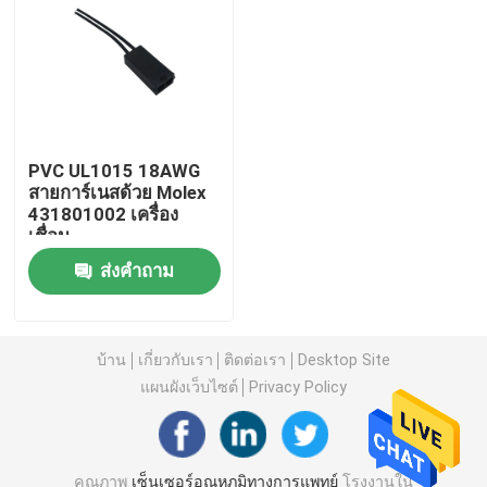
เซ็นเซอร์อุณหภูมิโพรบ
โพรบเทอร์มิสเตอร์เทอร์มิสเตอร์ NTC
PVC UL1015 18AWG
สายการ์เนสด้วย Molex
อีพ็อกซี่เทอร์มิสเตอร์
431801002 เครื่อง
เชื่อม
เทอร์มิสเตอร์หนังบาง
ส่งคำถาม
ตัวเรือนเทอร์มิสเตอร์
บ้าน
เกี่ยวกับเรา
ติดต่อเรา
Desktop Site
แผนผังเว็บไซต์
Privacy Policy
เทอร์มิสเตอร์ลูกปัดแก้ว
เซ็นเซอร์อุณหภูมิ RTD
คุณภาพ
เซ็นเซอร์อุณหภูมิทางการแพทย์
โรงงานใน