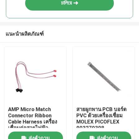
চালিয়ে
แนะนำผลิตภัณฑ์
บ้าน
AMP Micro Match
สายผูกพาน PCB บอร์ด
Connector Ribbon
PVC ด้วยเครื่องเชื่อม
สินค้า
Cable Harness เครื่อง
MOLEX PICOFLEX
เชื่อมต่อสายไฟฟ้า
903270308
แสดง VR
ส่งคำถาม
ส่งคำถาม